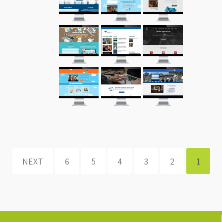
NEXT
6
5
4
3
2
1